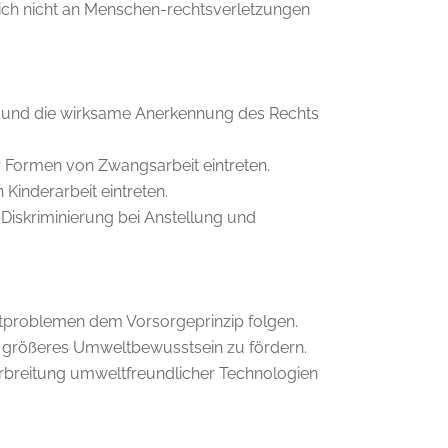
sich nicht an Menschen-rechtsverletzungen
it und die wirksame Anerkennung des Rechts
er Formen von Zwangsarbeit eintreten.
Kinderarbeit eintreten.
 Diskriminierung bei Anstellung und
htliches
Nachhaltigkeit
Nachhaltigkeit
essum
UN Global Compact
problemen dem Vorsorgeprinzip folgen.
m größeres Umweltbewusstsein zu fördern.
nschutz
Qualität
rbreitung umweltfreundlicher Technologien
Verhaltenskodex
Werte und Leitbild