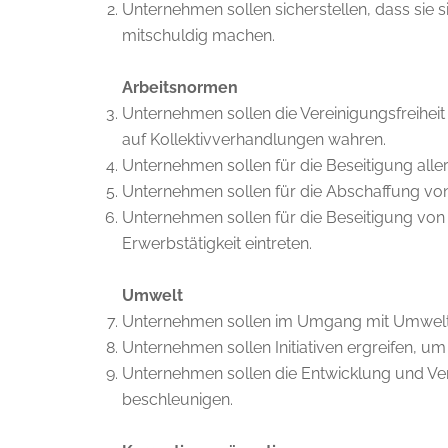
Unternehmen sollen sicherstellen, dass sie 
mitschuldig machen.
Arbeitsnormen
Unternehmen sollen die Vereinigungsfreihe
auf Kollektivverhandlungen wahren.
Unternehmen sollen für die Beseitigung all
Unternehmen sollen für die Abschaffung von 
Unternehmen sollen für die Beseitigung von
Rec
Erwerbstätigkeit eintreten.
Hoyerbergstraße 67
88131 Lindau/Deutschland
AGB
Umwelt
telefon: +49 (0) 8382-27 57 44-0
Impr
Unternehmen sollen im Umgang mit Umwelt
telefax: +49 (0) 8382-27 57 44-99
Unternehmen sollen Initiativen ergreifen, u
Date
Unternehmen sollen die Entwicklung und Ve
e-mail:
info@widsol.com
beschleunigen.